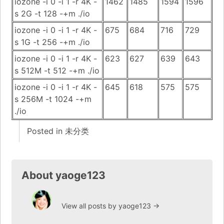
iozone -i 0 -i 1 -r 4K -
1462
1485
1594
1596
s 2G -t 128 -+m ./io
iozone -i 0 -i 1 -r 4K -
675
684
716
729
s 1G -t 256 -+m ./io
iozone -i 0 -i 1 -r 4K -
623
627
639
643
s 512M -t 512 -+m ./io
iozone -i 0 -i 1 -r 4K -
645
618
575
575
s 256M -t 1024 -+m
./io
Posted in
未分类
About yaoge123
View all posts by yaoge123
→