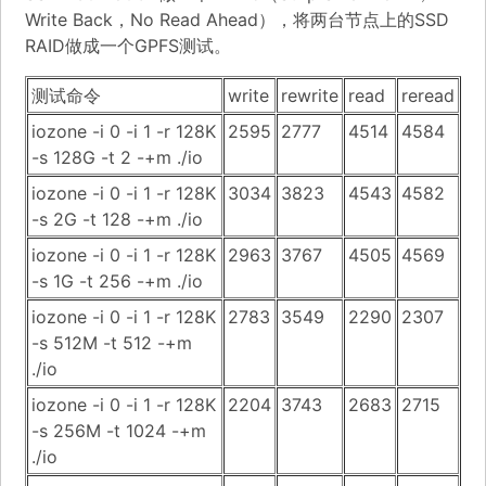
Write Back，No Read Ahead），将两台节点上的SSD
RAID做成一个GPFS测试。
测试命令
write
rewrite
read
reread
iozone -i 0 -i 1 -r 128K
2595
2777
4514
4584
-s 128G -t 2 -+m ./io
iozone -i 0 -i 1 -r 128K
3034
3823
4543
4582
-s 2G -t 128 -+m ./io
iozone -i 0 -i 1 -r 128K
2963
3767
4505
4569
-s 1G -t 256 -+m ./io
iozone -i 0 -i 1 -r 128K
2783
3549
2290
2307
-s 512M -t 512 -+m
./io
iozone -i 0 -i 1 -r 128K
2204
3743
2683
2715
-s 256M -t 1024 -+m
./io