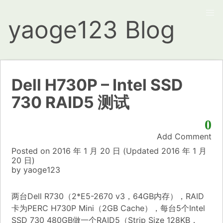
yaoge123 Blog
Dell H730P – Intel SSD
730 RAID5 测试
0
Add Comment
Posted on
2016 年 1 月 20 日
(Updated
2016 年 1 月
20 日)
by
yaoge123
两台Dell R730（2*E5-2670 v3，64GB内存），RAID
卡为PERC H730P Mini（2GB Cache），每台5个Intel
SSD 730 480GB做一个RAID5（Strip Size 128KB，