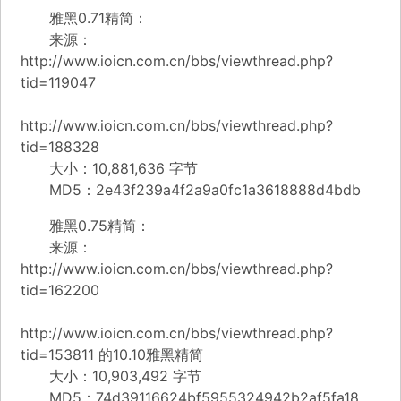
雅黑0.71精简：
来源：
http://www.ioicn.com.cn/bbs/viewthread.php?
tid=119047
http://www.ioicn.com.cn/bbs/viewthread.php?
tid=188328
大小：10,881,636 字节
MD5：2e43f239a4f2a9a0fc1a3618888d4bdb
雅黑0.75精简：
来源：
http://www.ioicn.com.cn/bbs/viewthread.php?
tid=162200
http://www.ioicn.com.cn/bbs/viewthread.php?
tid=153811 的10.10雅黑精简
大小：10,903,492 字节
MD5：74d39116624bf5955324942b2af5fa18