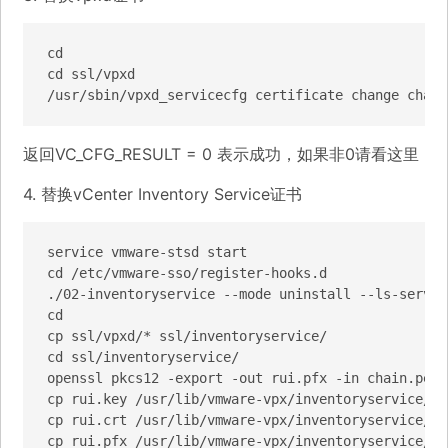
cd

cd ssl/vpxd

返回VC_CFG_RESULT = 0 表示成功，如果非0请看
这里
4. 替换vCenter Inventory Service证书
service vmware-stsd start

cd /etc/vmware-sso/register-hooks.d

./02-inventoryservice --mode uninstall --ls-server
cd

cp ssl/vpxd/* ssl/inventoryservice/

cd ssl/inventoryservice/

openssl pkcs12 -export -out rui.pfx -in chain.pem 
cp rui.key /usr/lib/vmware-vpx/inventoryservice/ssl
cp rui.crt /usr/lib/vmware-vpx/inventoryservice/ssl
cp rui.pfx /usr/lib/vmware-vpx/inventoryservice/ssl