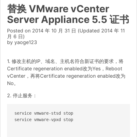
替换 VMware vCenter
Server Appliance 5.5 证书
Posted on
2014 年 10 月 31 日
(Updated
2014 年 11
月 6 日)
by
yaoge123
1. 修改主机的IP、域名、主机名符合新证书的要求，将
Certificate regeneration enabled改为Yes，Reboot
vCenter，再将Certificate regeneration enabled改为
No。
2. 停止服务：
service vmware-stsd stop

service vmware-vpxd stop
