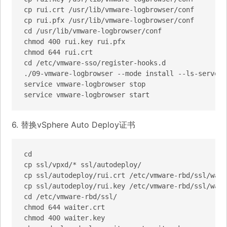
cp rui.crt /usr/lib/vmware-logbrowser/conf

cp rui.pfx /usr/lib/vmware-logbrowser/conf

cd /usr/lib/vmware-logbrowser/conf

chmod 400 rui.key rui.pfx

chmod 644 rui.crt

cd /etc/vmware-sso/register-hooks.d

./09-vmware-logbrowser --mode install --ls-server 
service vmware-logbrowser stop

service vmware-logbrowser start
6. 替换vSphere Auto Deploy证书
cd

cp ssl/vpxd/* ssl/autodeploy/

cp ssl/autodeploy/rui.crt /etc/vmware-rbd/ssl/waite
cp ssl/autodeploy/rui.key /etc/vmware-rbd/ssl/waite
cd /etc/vmware-rbd/ssl/

chmod 644 waiter.crt

chmod 400 waiter.key
