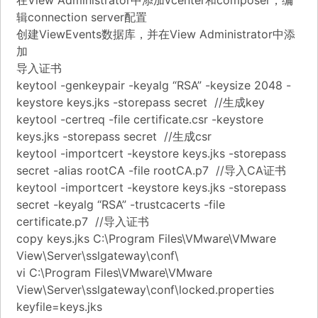
在View Administrator中添加vcenter和composer，编
辑connection server配置
创建ViewEvents数据库，并在View Administrator中添
加
导入证书
keytool -genkeypair -keyalg “RSA” -keysize 2048 -
keystore keys.jks -storepass secret //生成key
keytool -certreq -file certificate.csr -keystore
keys.jks -storepass secret //生成csr
keytool -importcert -keystore keys.jks -storepass
secret -alias rootCA -file rootCA.p7 //导入CA证书
keytool -importcert -keystore keys.jks -storepass
secret -keyalg “RSA” -trustcacerts -file
certificate.p7 //导入证书
copy keys.jks C:\Program Files\VMware\VMware
View\Server\sslgateway\conf\
vi C:\Program Files\VMware\VMware
View\Server\sslgateway\conf\locked.properties
keyfile=keys.jks