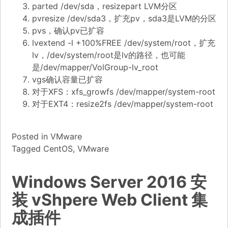
parted /dev/sda，resizepart LVM分区
pvresize /dev/sda3，扩充pv，sda3是LVM的分区
pvs，确认pv已扩容
lvextend -l +100%FREE /dev/system/root，扩充
lv，/dev/system/root是lv的路径，也可能
是/dev/mapper/VolGroup-lv_root
vgs确认容量已扩容
对于XFS：xfs_growfs /dev/mapper/system-root
对于EXT4：resize2fs /dev/mapper/system-root
Posted in
VMware
Tagged
CentOS
,
VMware
Windows Server 2016 安
装 vShpere Web Client 集
成插件