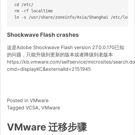
cd /etc/

rm -rf localtime

ln -s /usr/share/zoneinfo/Asia/Shanghai /etc/local
Shockwave Flash crashes
这是Adobe Shockwave Flash version 27.0.0.170已知
的问题，只能升级到更新的版本或者降级到老版本
https://kb.vmware.com/selfservice/microsites/search.d
cmd=displayKC&externalId=2151945
Posted in
VMware
Tagged
VCSA
,
VMware
VMware 迁移步骤