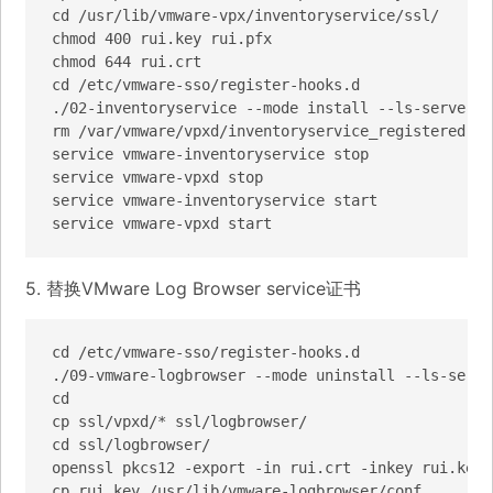
cd /usr/lib/vmware-vpx/inventoryservice/ssl/

chmod 400 rui.key rui.pfx

chmod 644 rui.crt

cd /etc/vmware-sso/register-hooks.d

./02-inventoryservice --mode install --ls-server h
rm /var/vmware/vpxd/inventoryservice_registered

service vmware-inventoryservice stop

service vmware-vpxd stop

service vmware-inventoryservice start

5. 替换VMware Log Browser service证书
cd /etc/vmware-sso/register-hooks.d

./09-vmware-logbrowser --mode uninstall --ls-serve
cd

cp ssl/vpxd/* ssl/logbrowser/

cd ssl/logbrowser/

openssl pkcs12 -export -in rui.crt -inkey rui.key 
cp rui.key /usr/lib/vmware-logbrowser/conf
