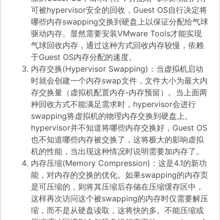
可被hypervisor安全的回收，Guest OS自行决定将
哪些内存swapping交换到硬盘上以保证分配给气球
驱动内存。显然需要安装VMware Tools才能实现
气球回收内存，通过这种方式回收内存较慢，依赖
于Guest OS内存分配的速度。
内存交换(Hypervisor Swapping)：当虚拟机启动
时就会创建一个内存swap文件，文件大小为最大内
存交换量（虚拟机配置内存-内存预留）。当上面两
种回收方式不能满足需求时，hypervisor会进行
swapping将虚拟机的物理内存交换到硬盘上。
hypervisor并不知道将哪些内存交换好，Guest OS
也不知道哪些内存被交换了，这将极大的影响虚拟
机的性能，当出现这种情况时说明需要加内存了。
内存压缩(Memory Compression)：这是4.1的新功
能，对内存的交换的优化。如果swapping的内存页
是可压缩的，则将其压缩后存储在压缩缓存区中，
这样再次访问这个被swapping的内存时仅需要解压
缩，而不是从硬盘读取，这将快的多。不能压缩或