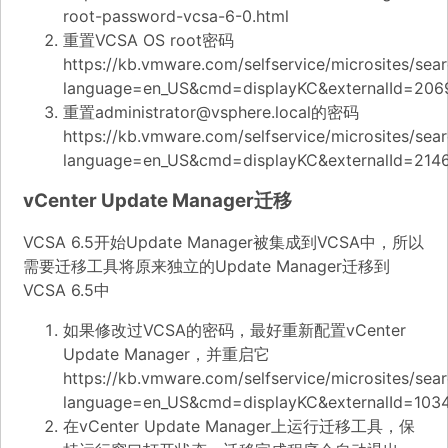
root-password-vcsa-6-0.html
重置VCSA OS root密码
https://kb.vmware.com/selfservice/microsites/sea
language=en_US&cmd=displayKC&externalId=206
重置administrator@vsphere.local的密码
https://kb.vmware.com/selfservice/microsites/sea
language=en_US&cmd=displayKC&externalId=214
vCenter Update Manager迁移
VCSA 6.5开始Update Manager被集成到VCSA中，所以
需要迁移工具将原来独立的Update Manager迁移到
VCSA 6.5中
如果修改过VCSA的密码，最好重新配置vCenter
Update Manager，并重启它
https://kb.vmware.com/selfservice/microsites/sea
language=en_US&cmd=displayKC&externalId=103
在vCenter Update Manager上运行迁移工具，保