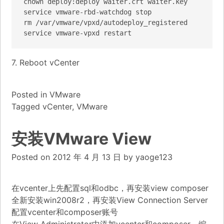
chown deploy:deploy waiter.crt waiter.key

service vmware-rbd-watchdog stop

rm /var/vmware/vpxd/autodeploy_registered

service vmware-vpxd restart
7. Reboot vCenter
Posted in
VMware
Tagged
vCenter
,
VMware
安装VMware View
Posted on
2012 年 4 月 13 日
by
yaoge123
在vcenter上先配置sql和odbc，再安装view composer
全新安装win2008r2，再安装View Connection Server
配置vcenter和composer账号