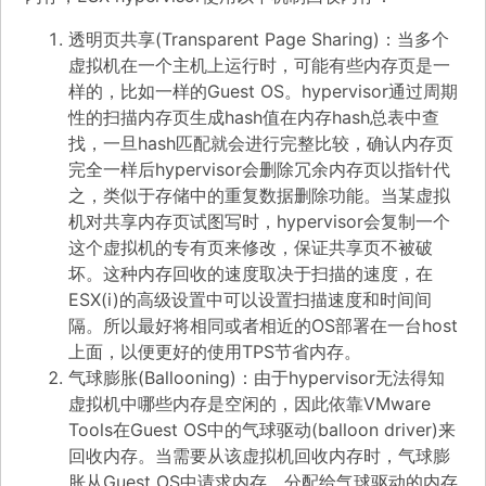
透明页共享(Transparent Page Sharing)：当多个
虚拟机在一个主机上运行时，可能有些内存页是一
样的，比如一样的Guest OS。hypervisor通过周期
性的扫描内存页生成hash值在内存hash总表中查
找，一旦hash匹配就会进行完整比较，确认内存页
完全一样后hypervisor会删除冗余内存页以指针代
之，类似于存储中的重复数据删除功能。当某虚拟
机对共享内存页试图写时，hypervisor会复制一个
这个虚拟机的专有页来修改，保证共享页不被破
坏。这种内存回收的速度取决于扫描的速度，在
ESX(i)的高级设置中可以设置扫描速度和时间间
隔。所以最好将相同或者相近的OS部署在一台host
上面，以便更好的使用TPS节省内存。
气球膨胀(Ballooning)：由于hypervisor无法得知
虚拟机中哪些内存是空闲的，因此依靠VMware
Tools在Guest OS中的气球驱动(balloon driver)来
回收内存。当需要从该虚拟机回收内存时，气球膨
胀从Guest OS中请求内存，分配给气球驱动的内存