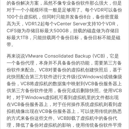
的备份解决方案，虽然不像专业备份软件那么强大，但是
对于一个小规模环境一般是足够用了。每个VDR可以备份
100个台虚拟机，但同时只能并发备份8台，备份密度最
高为天，VDR1.2起每个vCenter Server支持10个VDR，
CIFS做为存储目标最大500GB，挂载的磁盘做为存储目
标最大1TB，只能挂载两个备份目标，备份目标不能是磁
带。
再来说说VMware Consolidated Backup (VCB)，它是
一个备份代理，本身并不具备备份的功能，需要第三方备
份软件来配合。VCB对要备份的虚拟机创建快照后，基于
此快照配合第三方软件进行文件级(仅Windows)或镜像级
备份，VCB将虚拟机的数据集中映射到VCB备份服务器上
供第三方备份软件使用，备份完成后删除快照。使用VCB
时，对于Windows虚拟机可看到虚拟机里的文件都出现
在VCB备份服务器上，对于任何操作系统虚拟机则看到虚
拟机镜像出现在VCB备份服务器上，可以使用传统的熟悉
的方式来备份这些文件。VCB卸载了虚拟机中的备份代
理，降低了备份对虚拟机的影响，使用传统备份软件平滑