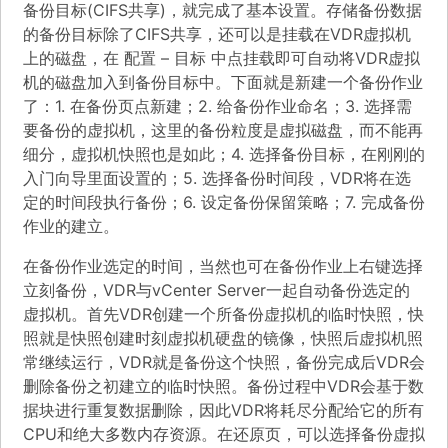
备份目标(CIFS共享)，就完成了基本设置。存储备份数据
的备份目标除了CIFS共享，还可以是挂载在VDR虚拟机
上的磁盘，在 配置 – 目标 中点挂载即可自动将VDR虚拟
机的磁盘加入到备份目标中。下面就是新建一个备份作业
了：1. 在备份页点新建；2. 给备份作业命名；3. 选择需
要备份的虚拟机，这里的备份粒度是虚拟磁盘，而不能再
细分，虚拟机快照也是如此；4. 选择备份目标，在刚刚的
入门向导里面设置的；5. 选择备份时间段，VDR将在选
定的时间段执行备份；6. 设定备份保留策略；7. 完成备份
作业的建立。
在备份作业选定的时间，当然也可在备份作业上右键选择
立刻备份，VDR与vCenter Server一起自动备份选定的
虚拟机。首先VDR创建一个所备份虚拟机的临时快照，快
照就是快照创建时刻虚拟机硬盘的镜像，快照后虚拟机照
常继续运行，VDR就是备份这个快照，备份完成后VDR会
删除备份之初建立的临时快照。备份过程中VDR会基于数
据块进行重复数据删除，因此VDR将耗尽分配给它的所有
CPU和绝大多数内存资源。在还原页，可以选择备份虚拟