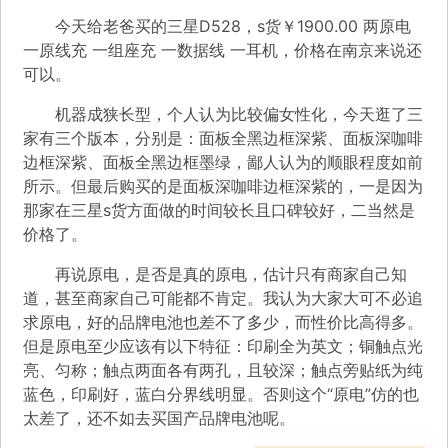
今天给老爸买的三星D528，s货￥1900.00 两原电
一原线充 一组座充 一数据线 一耳机，价格在南京来说还
可以。
机器成狭长型，个人认为比较偏女性化，今天逛了三
家有三个版本，分别是：面板全黑边框深紫、面板深咖啡
边框深紫、面板全黑边框墨绿，鄙人认为的顺眼程度如前
所示。但最后购买的是面板深咖啡边框深紫的，一是因为
那家在三星s货方面做的时间较长且口碑较好，二当然是
价格了。
再说原电，是否是真的原电，估计只有商家自己知
道，甚至商家自己可能都不肯定。我认为大家大可不必追
求原电，好的品牌电池也差不了多少，而性价比高得多。
但是原电至少应该有以下特征：印刷全为英文；铜触点光
亮、匀称；触点两面各有两孔，且较深；触点旁贴纸为纯
蓝色，印刷好，蓝白分界线明显。否则这个“原电”仿的也
太差了，还不如去买国产品牌电池呢。