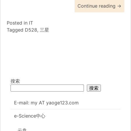
Continue reading
→
Posted in
IT
Tagged
D528
,
三星
搜索
搜索
E-mail: my AT yaoge123.com
e-Science中心
云盘