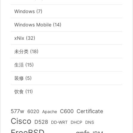
Windows
(7)
Windows Mobile
(14)
xNix
(32)
未分类
(18)
生活
(15)
装修
(5)
饮食
(11)
577w
C600
Certificate
6020
Apache
Cisco
D528
DD-WRT
DHCP
DNS
FreeBSD