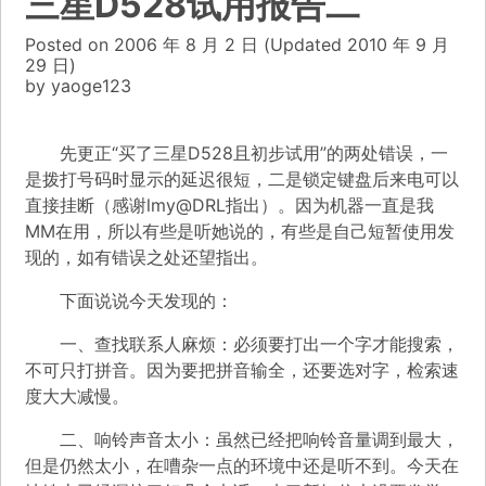
三星D528试用报告二
Posted on
2006 年 8 月 2 日
(Updated
2010 年 9 月
29 日)
by
yaoge123
先更正“
买了三星D528且初步试用
”的两处错误，一
是拨打号码时显示的延迟很短，二是锁定键盘后来电可以
直接挂断（感谢lmy@DRL指出）。因为机器一直是我
MM在用，所以有些是听她说的，有些是自己短暂使用发
现的，如有错误之处还望指出。
下面说说今天发现的：
一、查找联系人麻烦：必须要打出一个字才能搜索，
不可只打拼音。因为要把拼音输全，还要选对字，检索速
度大大减慢。
二、响铃声音太小：虽然已经把响铃音量调到最大，
但是仍然太小，在嘈杂一点的环境中还是听不到。今天在