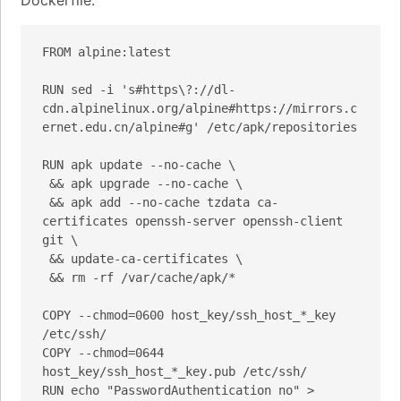
Dockerfile:
FROM alpine:latest

RUN sed -i 's#https\?://dl-
cdn.alpinelinux.org/alpine#https://mirrors.c
ernet.edu.cn/alpine#g' /etc/apk/repositories

RUN apk update --no-cache \

 && apk upgrade --no-cache \

 && apk add --no-cache tzdata ca-
certificates openssh-server openssh-client 
git \

 && update-ca-certificates \

 && rm -rf /var/cache/apk/*

COPY --chmod=0600 host_key/ssh_host_*_key 
/etc/ssh/

COPY --chmod=0644 
host_key/ssh_host_*_key.pub /etc/ssh/

RUN echo "PasswordAuthentication no" > 