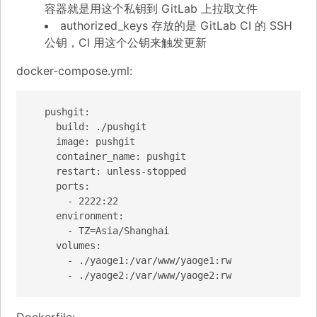
容器就是用这个私钥到 GitLab 上拉取文件
authorized_keys 存放的是 GitLab CI 的 SSH
公钥，CI 用这个公钥来触发更新
docker-compose.yml:
  pushgit:

    build: ./pushgit

    image: pushgit

    container_name: pushgit

    restart: unless-stopped

    ports:

      - 2222:22

    environment:

      - TZ=Asia/Shanghai

    volumes:

      - ./yaoge1:/var/www/yaoge1:rw

      - ./yaoge2:/var/www/yaoge2:rw