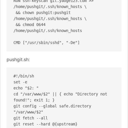
RUN ssh-keyscan git.yaoge123.com >> 
/home/pushgit/.ssh/known_hosts \

 && chown pushgit:pushgit 
/home/pushgit/.ssh/known_hosts \

 && chmod 0644 
/home/pushgit/.ssh/known_hosts

CMD ["/usr/sbin/sshd", "-De"]
pushgit.sh:
#!/bin/sh

set -e

echo "$2: "

cd "/var/www/$2" || { echo "Directory not 
found!"; exit 1; }

git config --global safe.directory 
"/var/www/$2"

git fetch --all

git reset --hard @{upstream}
