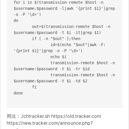
for i in $(transmission-remote $host -n 
$username:$password -l|awk '{print $1}'|grep 
-o -P '\d+')

do

	out=$(transmission-remote $host -n 
$username:$password -t $i -it|grep $1)

	if [ -n "$out" ];then

		id=$(echo "$out"|awk -F: 
'{print $1}'|grep -o -P '\d+')

		echo $i

		transmission-remote $host -n 
$username:$password -t $i -tr $id

		transmission-remote $host -n 
$username:$password -t $i -td $2

	fi

done

用法：./chtracker.sh https://old.tracker.com
https://new.tracker.com/announce.php?