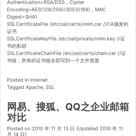
Authentication=RSA/DSS，Cipher
Encoding=AES(128/256)/3DES(168)，MAC
Digest=SHA1
SSLCertificateFile /etc/ssl/certs/nnlm.cer //CA颁发的
证书
SSLCertificateKeyFile /etc/ssl/private/nnlm.key //证
书的私钥
SSLCertificateChainFile /etc/ssl/certs/chain.cer //证
书链，所有的证书链全部写到一个文件里面
Posted in
Internet
Tagged
Apache
,
SSL
网易、搜狐、QQ之企业邮箱
对比
Posted on
2010 年 11 月 13 日
(Updated
2010 年 11
月 14 日)