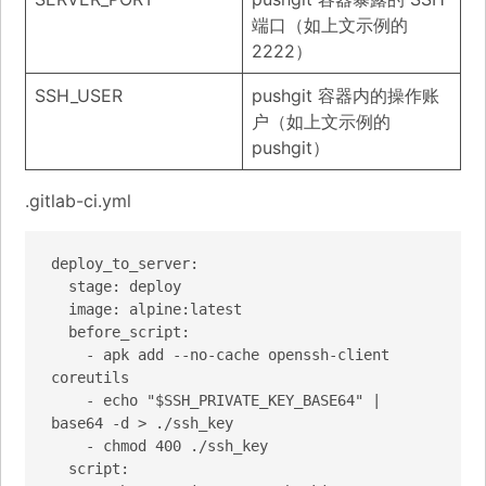
端口（如上文示例的
2222）
SSH_USER
pushgit 容器内的操作账
户（如上文示例的
pushgit）
.gitlab-ci.yml
deploy_to_server:

  stage: deploy

  image: alpine:latest

  before_script:

    - apk add --no-cache openssh-client 
coreutils

    - echo "$SSH_PRIVATE_KEY_BASE64" | 
base64 -d > ./ssh_key

    - chmod 400 ./ssh_key

  script:
