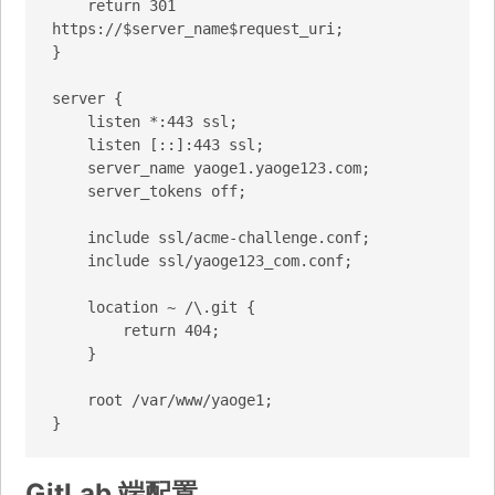
    return 301 
https://$server_name$request_uri;

}

server {

    listen *:443 ssl;

    listen [::]:443 ssl;

    server_name yaoge1.yaoge123.com;

    server_tokens off;

    include ssl/acme-challenge.conf;

    include ssl/yaoge123_com.conf;

    location ~ /\.git {

        return 404;

    }

    root /var/www/yaoge1;

}
GitLab 端配置