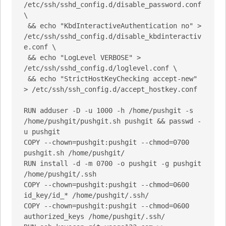
/etc/ssh/sshd_config.d/disable_password.conf 
\

 && echo "KbdInteractiveAuthentication no" > 
/etc/ssh/sshd_config.d/disable_kbdinteractiv
e.conf \

 && echo "LogLevel VERBOSE" > 
/etc/ssh/sshd_config.d/loglevel.conf \

 && echo "StrictHostKeyChecking accept-new" 
> /etc/ssh/ssh_config.d/accept_hostkey.conf

RUN adduser -D -u 1000 -h /home/pushgit -s 
/home/pushgit/pushgit.sh pushgit && passwd -
u pushgit

COPY --chown=pushgit:pushgit --chmod=0700 
pushgit.sh /home/pushgit/

RUN install -d -m 0700 -o pushgit -g pushgit 
/home/pushgit/.ssh

COPY --chown=pushgit:pushgit --chmod=0600 
id_key/id_* /home/pushgit/.ssh/

COPY --chown=pushgit:pushgit --chmod=0600 
authorized_keys /home/pushgit/.ssh/
