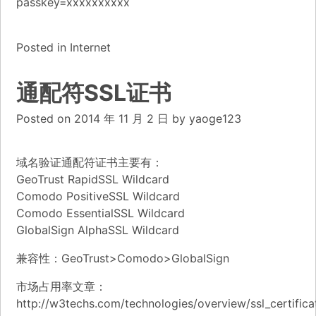
passkey=xxxxxxxxxx
Posted in
Internet
通配符SSL证书
Posted on
2014 年 11 月 2 日
by
yaoge123
域名验证通配符证书主要有：
GeoTrust RapidSSL Wildcard
Comodo PositiveSSL Wildcard
Comodo EssentialSSL Wildcard
GlobalSign AlphaSSL Wildcard
兼容性：GeoTrust>Comodo>GlobalSign
市场占用率文章：
http://w3techs.com/technologies/overview/ssl_certificat