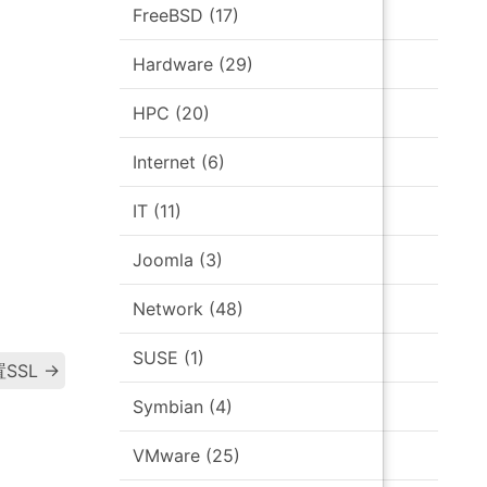
FreeBSD
(17)
Hardware
(29)
HPC
(20)
Internet
(6)
IT
(11)
Joomla
(3)
Network
(48)
SUSE
(1)
Post
置SSL
→
Symbian
(4)
navigation
VMware
(25)