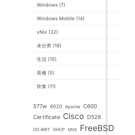
Windows
(7)
Windows Mobile
(14)
xNix
(32)
未分类
(18)
生活
(15)
装修
(5)
饮食
(11)
577w
C600
6020
Apache
Cisco
Certificate
D528
FreeBSD
DD-WRT
DHCP
DNS