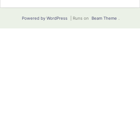
Powered by WordPress
|
Runs on
Beam Theme
.