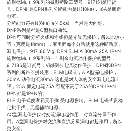
施耐德Multi 9系列的微型断路器型号，917151是订货
号，DPNH是DPN系列分断能力是H(10ka)，16A是额定
电流。
分断能力还有N(6ka) a(4.5ka)，当然是大的好。
DNP系列是都是C型脱口曲线。
DPN可同时分断火线和零线但是零线无保护，所以比较小
巧（宽度是18mm），家里面每个分路就用这种断路器。
漏电保护：917186 Vigi DPN ELM A 30mA 25A 1P+N
施耐德Multi 9系列的一个剩余电流动作保护的型号，
917186是订货号，Vigi剩余电流动作保护，DPN和DPN
系列的断路器拼装用，ELM电磁式，A A型漏电保护，
30mA 动作电流30mA 这也是对人体的安全漏电电流上
限，25A 额定电流25A 可配不高于25A的DPN 1P+N
DPN都是1P+N的。
ELE 电子式便宜易受干扰 受电源影响。ELM 电磁式贵稳
定抗干扰，无需辅助电源。
AC型漏电保护仅对交流漏电起作用，对直流分量不作
用。A型漏电保护对交流和直流分量漏电都起作用，所以
更安全。