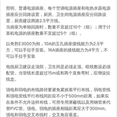
照明、普通电源插座、每个空调电源插座和电热水器电源
插座应分回路设置，厨房、卫生间电源插座应分回路设
置，厨房建议两路2.5平方线。
当插座为单独回路时，数量不宜超过10个（组）；用于计
算机电源的插座数量不宜超过5个（组）。
以奇胜E3000为例，10A的五孔插座接线能力为2.5平
方，可以手拉手安装。16A插座的接线能力为4平方，不
可以手拉手安装
电线厨卫建议走顶部，卫生间是必须走顶。暗线敷设必须
配管。当管线长度超过15m或有两个直角弯时，应增设拉
线盒。
强电和弱电的布线路径要避免紧挨着平行布线，弱电管线
和强电管线平行布线间距应不小于500mm距离，如果实
在条件不允许这样布线，可用专用屏蔽线以及用钢管来代
替PVC管。强电、弱电的插座相隔距离应大于300mm。
强电和弱电交叉布线时，交叉角应垂直。