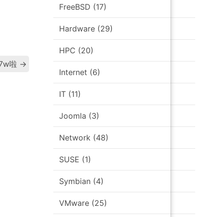
FreeBSD
(17)
Hardware
(29)
HPC
(20)
Post
7w啦
→
Internet
(6)
navigation
IT
(11)
Joomla
(3)
Network
(48)
SUSE
(1)
Symbian
(4)
VMware
(25)