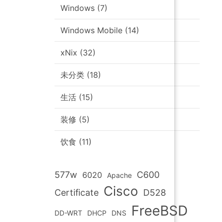
Windows
(7)
Windows Mobile
(14)
xNix
(32)
未分类
(18)
生活
(15)
装修
(5)
饮食
(11)
577w
C600
6020
Apache
Cisco
Certificate
D528
FreeBSD
DD-WRT
DHCP
DNS