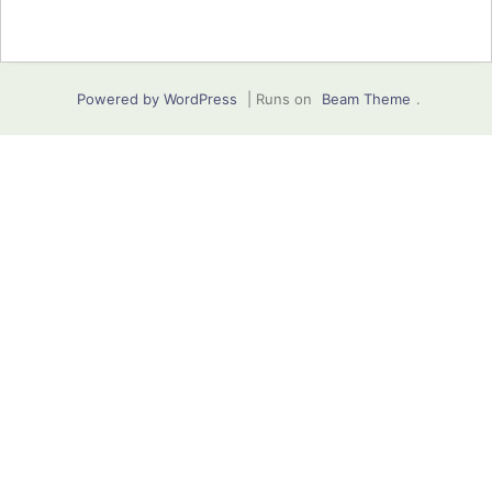
Powered by WordPress
|
Runs on
Beam Theme
.