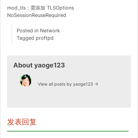
mod_tls：需添加 TLSOptions
NoSessionReuseRequired
Posted in
Network
Tagged
proftpd
About yaoge123
View all posts by yaoge123
→
发表回复