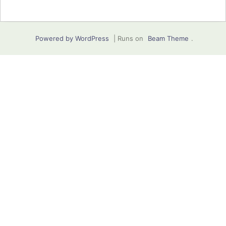
Powered by WordPress
|
Runs on
Beam Theme
.