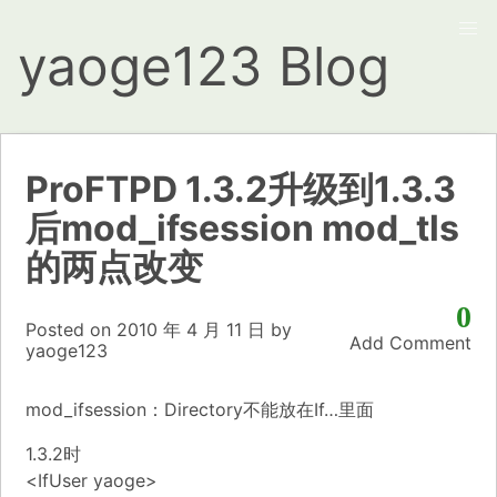
yaoge123 Blog
ProFTPD 1.3.2升级到1.3.3
后mod_ifsession mod_tls
的两点改变
0
Posted on
2010 年 4 月 11 日
by
Add Comment
yaoge123
mod_ifsession：Directory不能放在If…里面
1.3.2时
<IfUser yaoge>