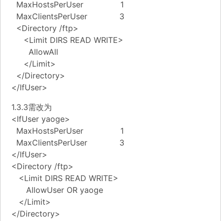
MaxHostsPerUser 1
MaxClientsPerUser 3
<Directory /ftp>
<Limit DIRS READ WRITE>
AllowAll
</Limit>
</Directory>
</IfUser>
1.3.3需改为
<IfUser yaoge>
MaxHostsPerUser 1
MaxClientsPerUser 3
</IfUser>
<Directory /ftp>
<Limit DIRS READ WRITE>
AllowUser OR yaoge
</Limit>
</Directory>