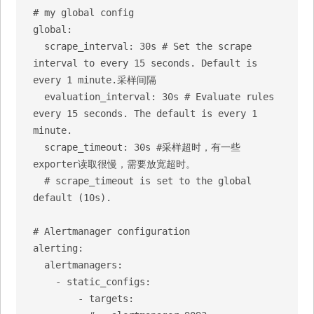
# my global config

global:

  scrape_interval: 30s # Set the scrape 
interval to every 15 seconds. Default is 
every 1 minute.采样间隔

  evaluation_interval: 30s # Evaluate rules 
every 15 seconds. The default is every 1 
minute.

  scrape_timeout: 30s #采样超时，有一些
exporter读取很慢，需要放宽超时。

  # scrape_timeout is set to the global 
default (10s).

# Alertmanager configuration

alerting:

  alertmanagers:

    - static_configs:

        - targets:
