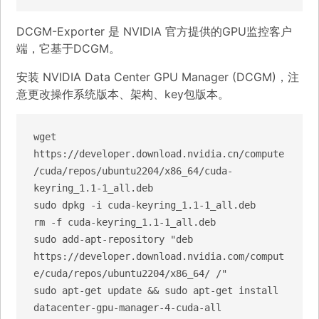
DCGM-Exporter 是 NVIDIA 官方提供的GPU监控客户
端，它基于DCGM。
安装 NVIDIA Data Center GPU Manager (DCGM)，注
意更改操作系统版本、架构、key包版本。
wget 
https://developer.download.nvidia.cn/compute
/cuda/repos/ubuntu2204/x86_64/cuda-
keyring_1.1-1_all.deb

sudo dpkg -i cuda-keyring_1.1-1_all.deb

rm -f cuda-keyring_1.1-1_all.deb

sudo add-apt-repository "deb 
https://developer.download.nvidia.com/comput
e/cuda/repos/ubuntu2204/x86_64/ /"

sudo apt-get update && sudo apt-get install 
datacenter-gpu-manager-4-cuda-all
