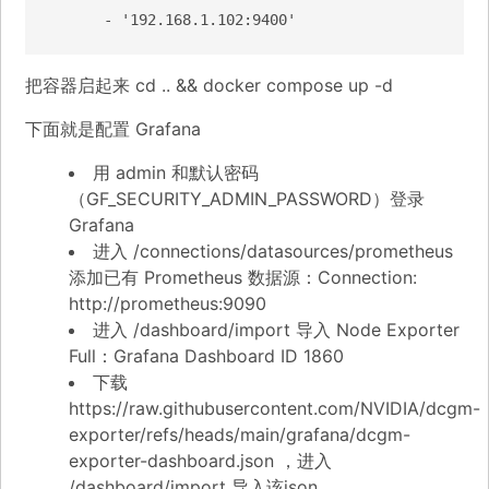
      - '192.168.1.102:9400'
把容器启起来 cd .. && docker compose up -d
下面就是配置 Grafana
用 admin 和默认密码
（GF_SECURITY_ADMIN_PASSWORD）登录
Grafana
进入 /connections/datasources/prometheus
添加已有 Prometheus 数据源：Connection:
http://prometheus:9090
进入 /dashboard/import 导入 Node Exporter
Full：Grafana Dashboard ID 1860
下载
https://raw.githubusercontent.com/NVIDIA/dcgm-
exporter/refs/heads/main/grafana/dcgm-
exporter-dashboard.json
，进入
/dashboard/import 导入该json