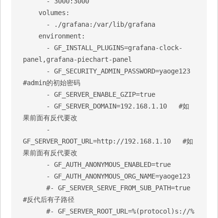
      - 3000:3000

    volumes:

      - ./grafana:/var/lib/grafana

    environment:

      - GF_INSTALL_PLUGINS=grafana-clock-
panel,grafana-piechart-panel

      - GF_SECURITY_ADMIN_PASSWORD=yaoge123   
#admin的初始密码

      - GF_SERVER_ENABLE_GZIP=true

      - GF_SERVER_DOMAIN=192.168.1.10   #如
果前面有反代要改

      - 
GF_SERVER_ROOT_URL=http://192.168.1.10   #如
果前面有反代要改

      - GF_AUTH_ANONYMOUS_ENABLED=true

      - GF_AUTH_ANONYMOUS_ORG_NAME=yaoge123

      #- GF_SERVER_SERVE_FROM_SUB_PATH=true   
#反代后有子路径

      #- GF_SERVER_ROOT_URL=%(protocol)s://%