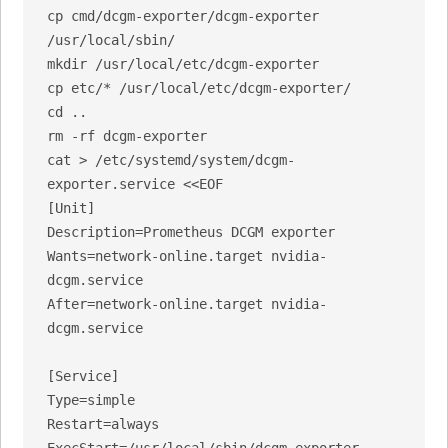
cp cmd/dcgm-exporter/dcgm-exporter 
/usr/local/sbin/

mkdir /usr/local/etc/dcgm-exporter

cp etc/* /usr/local/etc/dcgm-exporter/

cd ..

rm -rf dcgm-exporter

cat > /etc/systemd/system/dcgm-
exporter.service <<EOF

[Unit]

Description=Prometheus DCGM exporter

Wants=network-online.target nvidia-
dcgm.service

After=network-online.target nvidia-
dcgm.service

[Service]

Type=simple

Restart=always

ExecStart=/usr/local/sbin/dcgm-exporter --