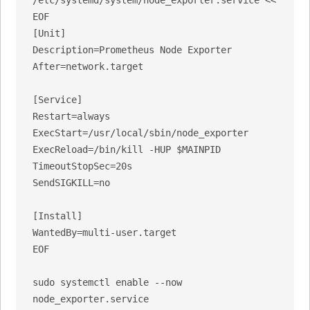
EOF

[Unit]

Description=Prometheus Node Exporter

After=network.target

[Service]

Restart=always

ExecStart=/usr/local/sbin/node_exporter

ExecReload=/bin/kill -HUP $MAINPID

TimeoutStopSec=20s

SendSIGKILL=no

[Install]

WantedBy=multi-user.target

EOF

sudo systemctl enable --now 
node_exporter.service