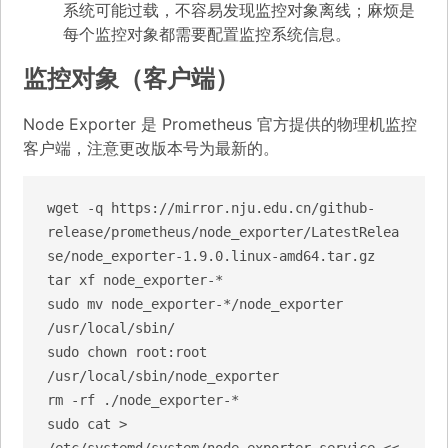
系统可能过载，不容易发现监控对象离线；麻烦是
每个监控对象都需要配置监控系统信息。
监控对象（客户端）
Node Exporter 是 Prometheus 官方提供的物理机监控
客户端，注意更改版本号为最新的。
wget -q https://mirror.nju.edu.cn/github-
release/prometheus/node_exporter/LatestRelea
se/node_exporter-1.9.0.linux-amd64.tar.gz

tar xf node_exporter-*

sudo mv node_exporter-*/node_exporter 
/usr/local/sbin/

sudo chown root:root 
/usr/local/sbin/node_exporter

rm -rf ./node_exporter-*

sudo cat > 
/etc/systemd/system/node_exporter.service << 