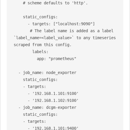
    # scheme defaults to 'http'.

    static_configs:

      - targets: ["localhost:9090"]

       # The label name is added as a label 
`label_name=<label_value>` to any timeseries 
scraped from this config.

        labels:

          app: "prometheus"

  - job_name: node_exporter

    static_configs:

    - targets: 

      - '192.168.1.101:9100'

      - '192.168.1.102:9100'

  - job_name: dcgm-exporter

    static_configs:

    - targets:

      - '192.168.1.101:9400'
