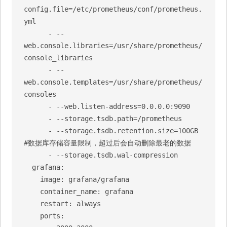
config.file=/etc/prometheus/conf/prometheus.
yml

      - --
web.console.libraries=/usr/share/prometheus/
console_libraries

      - --
web.console.templates=/usr/share/prometheus/
consoles

      - --web.listen-address=0.0.0.0:9090

      - --storage.tsdb.path=/prometheus

      - --storage.tsdb.retention.size=100GB  
#数据库存储容量限制，超过后会自动删除最老的数据

      - --storage.tsdb.wal-compression

  grafana:

    image: grafana/grafana

    container_name: grafana

    restart: always

    ports:
