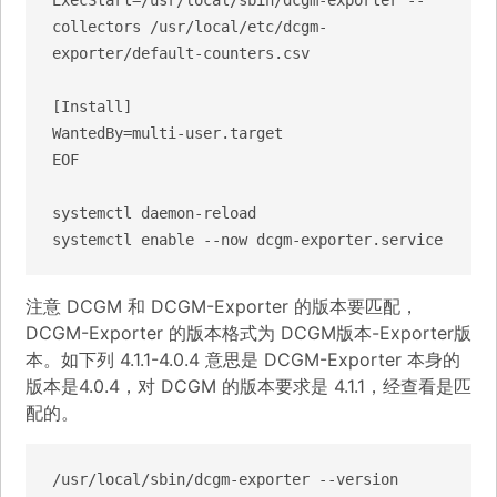
collectors /usr/local/etc/dcgm-
exporter/default-counters.csv

[Install]

WantedBy=multi-user.target

EOF

systemctl daemon-reload

systemctl enable --now dcgm-exporter.service
注意 DCGM 和 DCGM-Exporter 的版本要匹配，
DCGM-Exporter 的版本格式为 DCGM版本-Exporter版
本。如下列 4.1.1-4.0.4 意思是 DCGM-Exporter 本身的
版本是4.0.4，对 DCGM 的版本要求是 4.1.1，经查看是匹
配的。
/usr/local/sbin/dcgm-exporter --version
