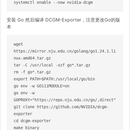
systemctl enable --now nvidia-dcgm
安装 Go 然后编译 DCGM-Exporter，注意更改Go的版
本
wget 
https://mirror.nju.edu.cn/golang/go1.24.1.li
nux-amd64.tar.gz

tar -C /usr/local -xzf go*.tar.gz

rm -f go*.tar.gz

export PATH=$PATH:/usr/local/go/bin

go env -w GO111MODULE=on 

go env -w 
GOPROXY="https://repo.nju.edu.cn/go/,direct"

git clone https://github.com/NVIDIA/dcgm-
exporter

cd dcgm-exporter

make binary
