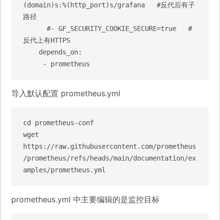
(domain)s:%(http_port)s/grafana   #反代后有子
路径

      #- GF_SECURITY_COOKIE_SECURE=true   #
反代上有HTTPS

    depends_on:

     - prometheus
导入默认配置 prometheus.yml
cd prometheus-conf

wget 
https://raw.githubusercontent.com/prometheus
/prometheus/refs/heads/main/documentation/ex
amples/prometheus.yml
prometheus.yml 中主要编辑的是监控目标