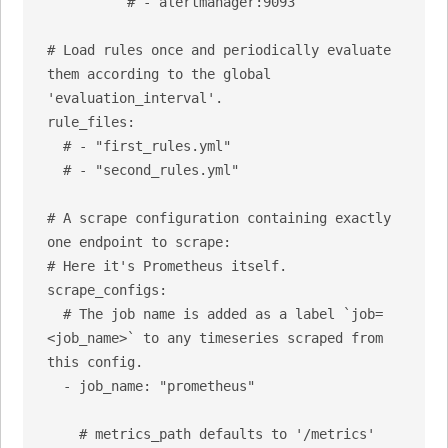
          # - alertmanager:9093

# Load rules once and periodically evaluate 
them according to the global 
'evaluation_interval'.

rule_files:

  # - "first_rules.yml"

  # - "second_rules.yml"

# A scrape configuration containing exactly 
one endpoint to scrape:

# Here it's Prometheus itself.

scrape_configs:

  # The job name is added as a label `job=
<job_name>` to any timeseries scraped from 
this config.

  - job_name: "prometheus"

    # metrics_path defaults to '/metrics'
