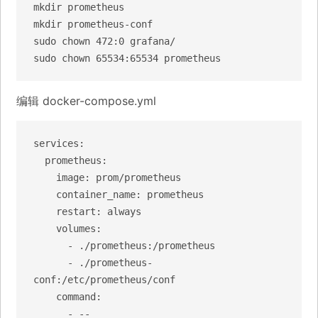
mkdir prometheus

mkdir prometheus-conf

sudo chown 472:0 grafana/

sudo chown 65534:65534 prometheus
编辑 docker-compose.yml
services:

  prometheus:

    image: prom/prometheus

    container_name: prometheus

    restart: always

    volumes:

      - ./prometheus:/prometheus

      - ./prometheus-
conf:/etc/prometheus/conf

    command:

      - --