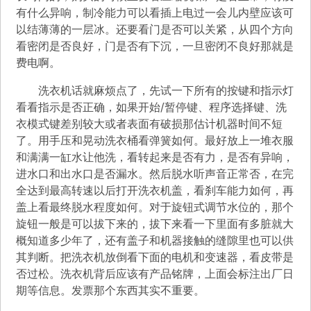
有什么异响，制冷能力可以看插上电过一会儿内壁应该可
以结薄薄的一层冰。还要看门是否可以关紧，从四个方向
看密闭是否良好，门是否有下沉，一旦密闭不良好那就是
费电啊。
洗衣机话就麻烦点了，先试一下所有的按键和指示灯
看看指示是否正确，如果开始/暂停键、程序选择键、洗
衣模式键差别较大或者表面有破损那估计机器时间不短
了。用手压和晃动洗衣桶看弹簧如何。最好放上一堆衣服
和满满一缸水让他洗，看转起来是否有力，是否有异响，
进水口和出水口是否漏水。然后脱水听声音正常否，在完
全达到最高转速以后打开洗衣机盖，看刹车能力如何，再
盖上看最终脱水程度如何。对于旋钮式调节水位的，那个
旋钮一般是可以拔下来的，拔下来看一下里面有多脏就大
概知道多少年了，还有盖子和机器接触的缝隙里也可以供
其判断。把洗衣机放倒看下面的电机和变速器，看皮带是
否过松。洗衣机背后应该有产品铭牌，上面会标注出厂日
期等信息。发票那个东西其实不重要。