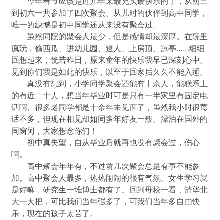
今年春节应该是近几年来最充实最快乐的了，从初三
到初六一共参加了四次聚会。从儿时的伙伴到高中同学，
唯一的缺憾是初中同学还从来没有聚会过。
虽然同院的聚会人最少，但是感情却最深厚。在院里
疯玩，偷西瓜、进幼儿园、逮人、上房顶、凉亭……细细
回想起来，恍若昨日，原来童年的快乐我早已深刻心中。
见到你们我是如此的快乐，以至于回家后久久不能入睡。
真没有想到，小学同学聚会还能有十余人，能联系上
的有近二十人，想当年毕业时可是只有一半家里有固定电
话啊。很多老同学都是十余年未见面了，虽然我小时很蔫
话不多，但现在相见却如同多年好友一般。漂泊在国外的
同窗阿，大家想念你们！
初中真失望，自从毕业后就再也没有聚会过，伤心
啊。
高中聚会年年有，不过前几次聚会总是有事不能参
加。高中聚会人最多，热热闹闹的很有气氛。女生学习就
是好嘛，研究生一堆博士都有了。回到母校一看，清华北
大一大把，可比我们当年强多了，可我们当年多自由快
乐，现在的孩子太苦了。