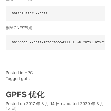
mmlscluster --cnfs
删除CNFS节点
mmchnode --cnfs-interface=DELETE -N "nfs1,nfs2"
Posted in
HPC
Tagged
gpfs
GPFS 优化
Posted on
2017 年 8 月 14 日
(Updated
2020 年 3 月
15 日)