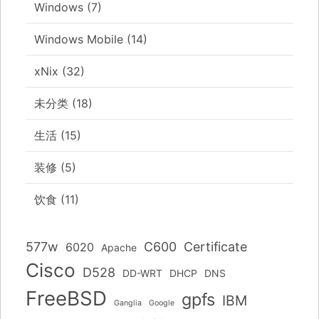
Windows
(7)
Windows Mobile
(14)
xNix
(32)
未分类
(18)
生活
(15)
装修
(5)
饮食
(11)
577w
C600
Certificate
6020
Apache
Cisco
D528
DD-WRT
DHCP
DNS
FreeBSD
gpfs
IBM
Ganglia
Google