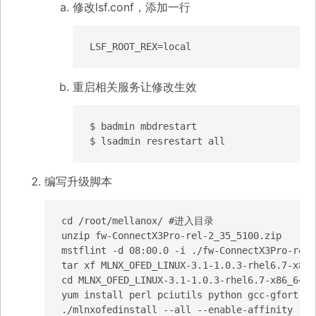
修改lsf.conf，添加一行
LSF_ROOT_REX=local
重启相关服务让修改生效
$ badmin mbdrestart

$ lsadmin resrestart all
编写升级脚本
cd /root/mellanox/ #进入目录

unzip fw-ConnectX3Pro-rel-2_35_5100.zip

mstflint -d 08:00.0 -i ./fw-ConnectX3Pro-rel
tar xf MLNX_OFED_LINUX-3.1-1.0.3-rhel6.7-x86_6
cd MLNX_OFED_LINUX-3.1-1.0.3-rhel6.7-x86_64

yum install perl pciutils python gcc-gfortran
./mlnxofedinstall --all --enable-affinity -