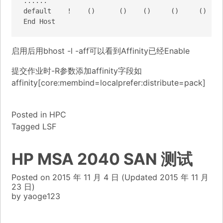
......

default    !    ()      ()    ()     ()     ()    
启用后用bhost -l -aff可以看到Affinity已经Enable
提交作业时-R参数添加affinity字段如
affinity[core:membind=localprefer:distribute=pack]
Posted in
HPC
Tagged
LSF
HP MSA 2040 SAN 测试
Posted on
2015 年 11 月 4 日
(Updated
2015 年 11 月
23 日)
by
yaoge123