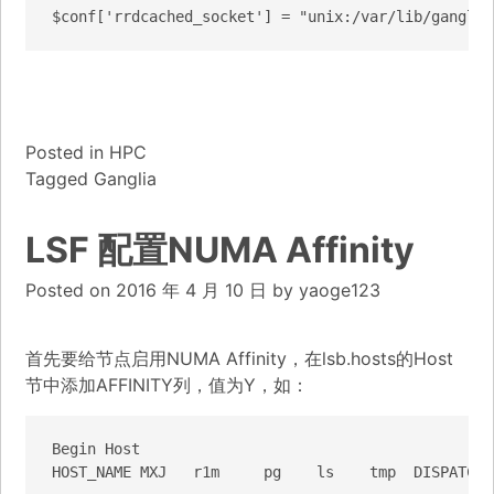
$conf['rrdcached_socket'] = "unix:/var/lib/ganglia
Posted in
HPC
Tagged
Ganglia
LSF 配置NUMA Affinity
Posted on
2016 年 4 月 10 日
by
yaoge123
首先要给节点启用NUMA Affinity，在lsb.hosts的Host
节中添加AFFINITY列，值为Y，如：
Begin Host

HOST_NAME MXJ   r1m     pg    ls    tmp  DISPATCH_