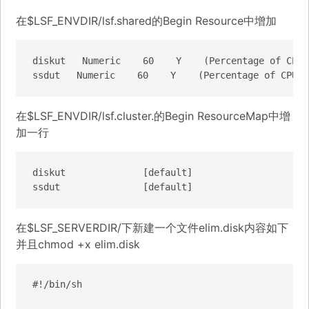
在$LSF_ENVDIR/lsf.shared的Begin Resource中增加
diskut   Numeric    60    Y    (Percentage of CPU 
ssdut   Numeric    60    Y    (Percentage of CPU t
在$LSF_ENVDIR/lsf.cluster.的Begin ResourceMap中增
加一行
diskut              [default]

ssdut               [default]
在$LSF_SERVERDIR/下新建一个文件elim.disk内容如下
并且chmod +x elim.disk
#!/bin/sh
