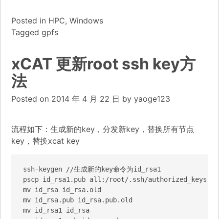
Posted in
HPC
,
Windows
Tagged
gpfs
xCAT 更新root ssh key方
法
Posted on
2014 年 4 月 22 日
by
yaoge123
流程如下：生成新的key，分发新key，替换所有节点
key，替换xcat key
ssh-keygen //生成新的key命令为id_rsa1

pscp id_rsa1.pub all:/root/.ssh/authorized_keys

mv id_rsa id_rsa.old

mv id_rsa.pub id_rsa.pub.old

mv id_rsa1 id_rsa
