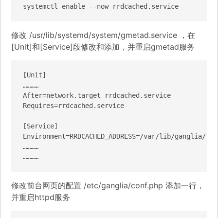
systemctl enable --now rrdcached.service
修改 /usr/lib/systemd/system/gmetad.service ，在
[Unit]和[Service]段修改和添加，并重启gmetad服务
[Unit]

…………

After=network.target rrdcached.service

Requires=rrdcached.service

[Service]

Environment=RRDCACHED_ADDRESS=/var/lib/ganglia/rrd
…………

…………
修改前台网页的配置 /etc/ganglia/conf.php 添加一行，
并重启httpd服务